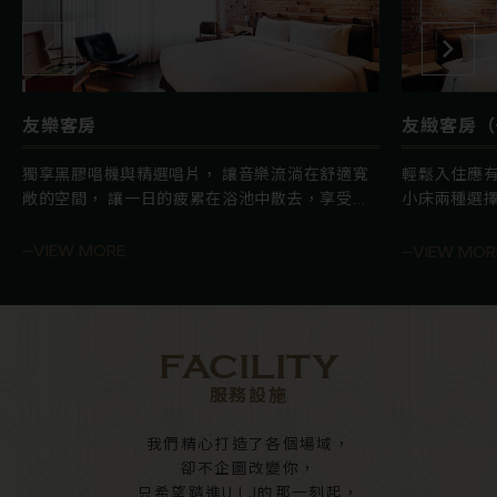
友樂客房
友緻客房（
獨享黑膠唱機與精選唱片， 讓音樂流淌在舒適寬
輕鬆入住應有
敞的空間， 讓一日的疲累在浴池中散去，享受低
小床兩種選擇
調奢華的慢旅行。
愜意成行！
VIEW MORE
VIEW MOR
FACILITY
服務設施
我們精心打造了各個場域，
卻不企圖改變你，
只希望踏進U.I.J的那一刻起，