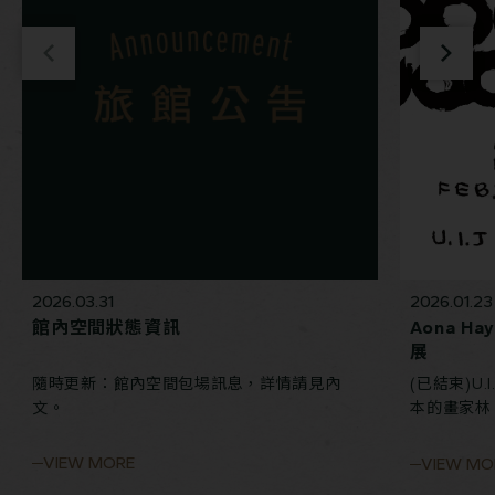
2026.03.31
2026.01.23
館內空間狀態資訊
Aona Ha
展
隨時更新：館內空間包場訊息，詳情請見內
(已結束)U
文。
本的畫家林 青
系列來到台
然走入旅宿
VIEW MORE
VIEW MO