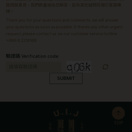
提問與意見，我們將盡速為您解答，如有其他疑問可撥打客服專
線。
Thank you for your questions and comments, we will answer
your questions as soon as possible. If there’s any other urgent
request, please contact us via our customer service hotline:
+886 6 2218188.
驗證碼 Verification code
SUBMIT
TOP