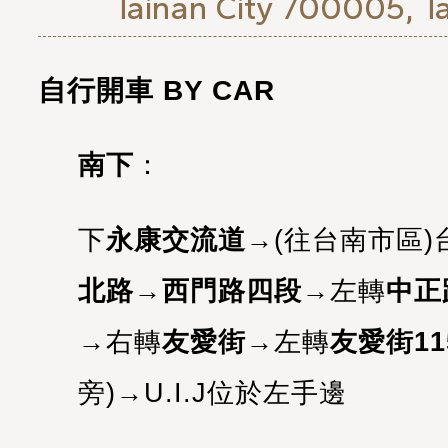
Tainan City 700005, Ta
自行開車 BY CAR
南下
：
下
永康交流道
→(往台南市區)
北路
→
西門路四段
→左轉
中正
→右轉
友愛街
→左轉
友愛街11
旁)→U.I.J位於左手邊