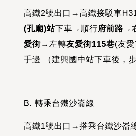
高鐵2號出口→高鐵接駁車H3
(孔廟)站
下車→順行
府前路
→
愛街
→左轉
友愛街115巷
(友愛
手邊 （
建興國中站下車後，步
B. 轉乘台鐵沙崙線
高鐵1號出口→搭乘台鐵沙崙