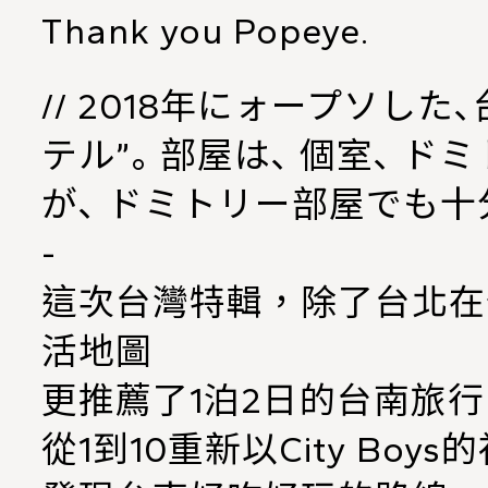
Thank you
Popeye
.
// 2018年にォープソした
テル”｡ 部屋は､ 個室､ 
が､ ドミトリー部屋でも十分に快
-
這次台灣特輯，除了台北在住C
活地圖
更推薦了1泊2日的台南旅行
從1到10重新以City Boys