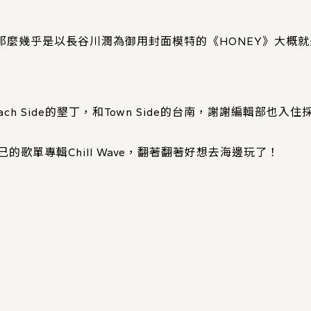
南，那麼幾乎是以長谷川潤為御用封面模特的《HONEY》大概就是
 Side的墾丁，和Town Side的台南，謝謝編輯部也入住採訪U
歌單專輯Chill Wave，翻著翻著好想去海邊玩了！