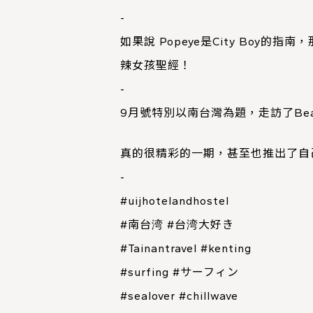
-
如果說
Popeye
是City Boy的指
辣女孩聖經！
-
9月號特別以南台灣為題，走訪了Beach
真的很精彩的一期，甚至也推出了自己的
-
#uijhotelandhostel
#南台湾
#台湾大好き
#Tainantravel
#kenting
#surfing
#サーフィン
#sealover
#chillwave