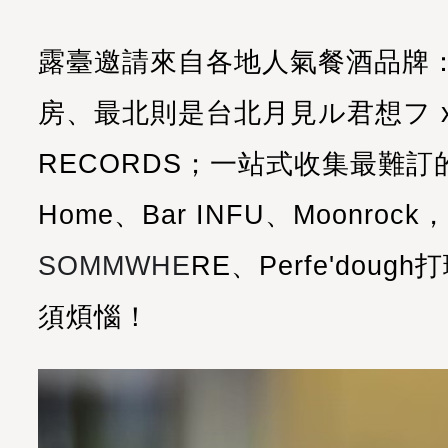
露臺邀請來自各地人氣餐酒品牌
房、最北則是台北月見ル君想フ x B
RECORDS；一站式收集最難訂
Home、Bar INFU、Moonro
SOMMWHE
RE、Perfe'dou
須煩惱！